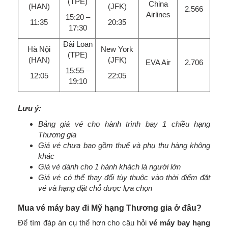
(TPE)
China
(HAN)
(JFK)
2.566
Airlines
15:20 –
11:35
20:35
17:30
Đài Loan
Hà Nội
New York
(TPE)
(HAN)
(JFK)
EVA Air
2.706
15:55 –
12:05
22:05
19:10
Lưu ý:
Bảng giá vé cho hành trình bay 1 chiều hạng
Thương gia
Giá vé chưa bao gồm thuế và phụ thu hàng không
khác
Giá vé dành cho 1 hành khách là người lớn
Giá vé có thể thay đổi tùy thuộc vào thời điểm đặt
vé và hạng đặt chỗ được lựa chọn
Mua vé máy bay đi Mỹ hạng Thương gia ở đâu?
Để tìm đáp án cụ thể hơn cho câu hỏi
vé máy bay hạng