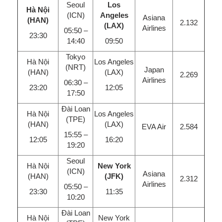
Seoul
Los
Hà Nội
(ICN)
Angeles
Asiana
(HAN)
2.132
(LAX)
Airlines
05:50 –
23:30
14:40
09:50
Tokyo
Hà Nội
Los Angeles
(NRT)
Japan
(HAN)
(LAX)
2.269
Airlines
06:30 –
23:20
12:05
17:50
Đài Loan
Hà Nội
Los Angeles
(TPE)
(HAN)
(LAX)
EVA Air
2.584
15:55 –
12:05
16:20
19:20
Seoul
Hà Nội
New York
(ICN)
Asiana
(HAN)
(JFK)
2.312
Airlines
05:50 –
23:30
11:35
10:20
Đài Loan
Hà Nội
New York