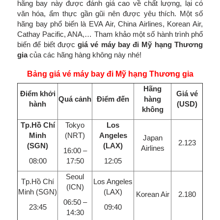
hãng bay này được đánh giá cao về chất lượng, lại có
văn hóa, ẩm thực gần gũi nên được yêu thích. Một số
hãng bay phổ biến là EVA Air, China Airlines, Korean Air,
Cathay Pacific, ANA,… Tham khảo một số hành trình phổ
biến để biết được
giá vé máy bay đi Mỹ hạng Thương
gia
của các hãng hàng không này nhé!
Bảng giá vé máy bay đi Mỹ hạng Thương gia
Hãng
Điểm khởi
Giá vé
Quá cảnh
Điểm đến
hàng
hành
(USD)
không
Tp.Hồ Chí
Tokyo
Los
Minh
(NRT)
Angeles
Japan
2.123
(SGN)
(LAX)
Airlines
16:00 –
08:00
17:50
12:05
Seoul
Tp.Hồ Chí
Los Angeles
(ICN)
Minh (SGN)
(LAX)
Korean Air
2.180
06:50 –
23:45
09:40
14:30