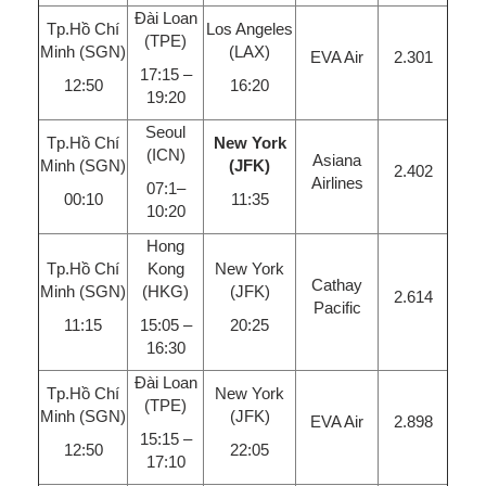
Đài Loan
Tp.Hồ Chí
Los Angeles
(TPE)
Minh (SGN)
(LAX)
EVA Air
2.301
17:15 –
12:50
16:20
19:20
Seoul
Tp.Hồ Chí
New York
(ICN)
Asiana
Minh (SGN)
(JFK)
2.402
Airlines
07:1–
00:10
11:35
10:20
Hong
Tp.Hồ Chí
Kong
New York
Cathay
Minh (SGN)
(HKG)
(JFK)
2.614
Pacific
11:15
15:05 –
20:25
16:30
Đài Loan
Tp.Hồ Chí
New York
(TPE)
Minh (SGN)
(JFK)
EVA Air
2.898
15:15 –
12:50
22:05
17:10