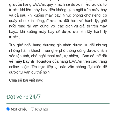
gia
của hãng EVA Air, quý khách sẽ được nhiều ưu đãi từ
trước khi lên máy bay đến không gian ngồi trên máy bay
và cả sau khi xuống máy bay. Như: phòng chờ riêng, có
quầy check-in riêng, được ưu đãi hơn về hành lý, ghế
ngồi rộng rãi, ấm cúng, với các dịch vụ giải trí trên máy
bay,.. khi xuống máy bay sẽ được ưu tiên lấy hành lý
trước,...
Tuy ghế ngồi hạng thương gia nhận được ưu đãi nhưng
những hành khách mua ghế phổ thông cũng được chăm
sóc tận tình, chỗ ngồi thoải mái, tự nhiên,.. Bạn có thể đặt
vé máy bay đi Houston
của hãng EVA Air trên các trang
online hoặc đến trực tiếp tại các văn phòng đại diện để
được tư vấn cụ thể hơn.
Chia sẻ bài viết này:
Đặt vé rẻ 24/7
Một chiều
Khứ hồi