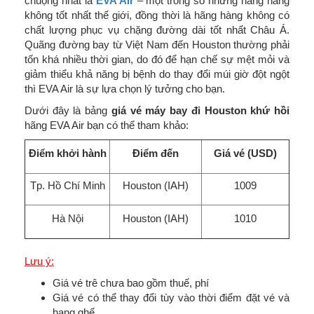
chuộng nhất là
EVA Air
– một trong số những hãng hàng
không tốt nhất thế giới, đồng thời là hãng hàng không có
chất lượng phục vụ chặng đường dài tốt nhất Châu Á.
Quãng đường bay từ Việt Nam đến Houston thường phải
tốn khá nhiều thời gian, do đó để hạn chế sự mệt mỏi và
giảm thiểu khả năng bị bệnh do thay đổi múi giờ đột ngột
thì EVA Air là sự lựa chọn lý tưởng cho bạn.
Dưới đây là bảng
giá vé máy bay đi Houston khứ hồi
hãng EVA Air bạn có thể tham khảo:
Điểm khởi hành
Điểm đến
Giá vé (USD)
Tp. Hồ Chí Minh
Houston (IAH)
1009
Hà Nội
Houston (IAH)
1010
Lưu ý:
Giá vé trê chưa bao gồm thuế, phí
Giá vé có thể thay đổi tùy vào thời điểm đặt vé và
hạng ghế