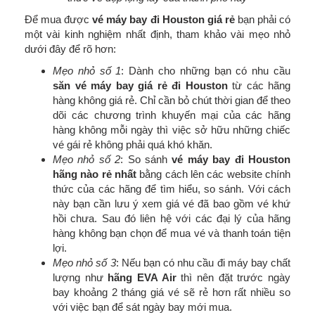
Để mua được
vé máy bay đi Houston giá rẻ
bạn phải có
một vài kinh nghiệm nhất định, tham khảo vài mẹo nhỏ
dưới đây để rõ hơn:
Mẹo nhỏ số 1
: Dành cho những bạn có nhu cầu
săn vé máy bay giá rẻ đi Houston
từ các hãng
hàng không giá rẻ. Chỉ cần bỏ chút thời gian để theo
dõi các chương trình khuyến mại của các hãng
hàng không mỗi ngày thì việc sở hữu những chiếc
vé gái rẻ không phải quá khó khăn.
Mẹo nhỏ số 2
: So sánh
vé máy bay đi Houston
hãng nào rẻ nhất
bằng cách lên các website chính
thức của các hãng để tìm hiểu, so sánh. Với cách
này bạn cần lưu ý xem giá vé đã bao gồm vé khứ
hồi chưa. Sau đó liên hệ với các đại lý của hãng
hàng không bạn chọn để mua vé và thanh toán tiện
lợi.
Mẹo nhỏ số 3
: Nếu bạn có nhu cầu đi máy bay chất
lượng như
hãng EVA Air
thì nên đặt trước ngày
bay khoảng 2 tháng giá vé sẽ rẻ hơn rất nhiều so
với việc bạn để sát ngày bay mới mua.