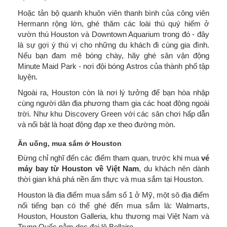
Hoặc tản bộ quanh khuôn viên thanh bình của công viên
Hermann rộng lớn, ghé thăm các loài thú quý hiếm ở
vườn thú Houston và Downtown Aquarium trong đó - đây
là sự gợi ý thú vị cho những du khách đi cùng gia đình.
Nếu bạn đam mê bóng chày, hãy ghé sân vận động
Minute Maid Park - nơi đội bóng Astros của thành phố tập
luyện.
Ngoài ra, Houston còn là nơi lý tưởng để bạn hòa nhập
cùng người dân địa phương tham gia các hoạt động ngoài
trời. Như khu Discovery Green với các sân chơi hấp dẫn
và nổi bật là hoạt động đạp xe theo đường mòn.
Ăn uống, mua sắm ở Houston
Đừng chỉ nghĩ đến các điểm tham quan, trước khi mua
vé
máy bay từ Houston về Việt Nam
, du khách nên dành
thời gian khá phá nền ẩm thực và mua sắm tại Houston.
Houston là địa điểm mua sắm số 1 ở Mỹ, một sô địa điểm
nổi tiếng bạn có thể ghé đến mua sắm là: Walmarts,
Houston, Houston Galleria, khu thương mại Việt Nam và
Trung Quốc nằm dọc đại lộ Bellaire,…