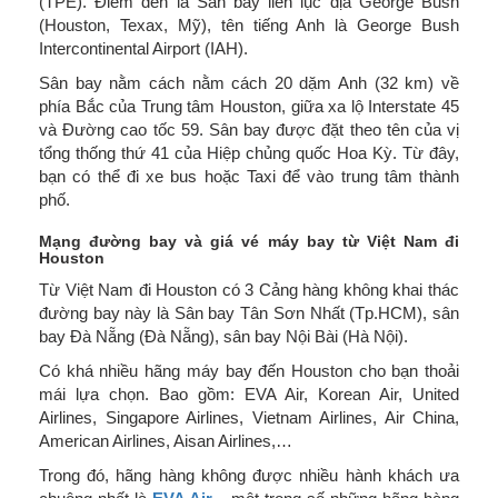
(TPE). Điểm đến là Sân bay liên lục địa George Bush
(Houston, Texax, Mỹ), tên tiếng Anh là George Bush
Intercontinental Airport (IAH).
Sân bay nằm cách nằm cách 20 dặm Anh (32 km) về
phía Bắc của Trung tâm Houston, giữa xa lộ Interstate 45
và Đường cao tốc 59. Sân bay được đặt theo tên của vị
tổng thống thứ 41 của Hiệp chủng quốc Hoa Kỳ. Từ đây,
bạn có thể đi xe bus hoặc Taxi để vào trung tâm thành
phố.
Mạng đường bay và giá vé máy bay từ Việt Nam đi
Houston
Từ Việt Nam đi Houston có 3 Cảng hàng không khai thác
đường bay này là Sân bay Tân Sơn Nhất (Tp.HCM), sân
bay Đà Nẵng (Đà Nẵng), sân bay Nội Bài (Hà Nội).
Có khá nhiều hãng máy bay đến Houston cho bạn thoải
mái lựa chọn. Bao gồm: EVA Air, Korean Air, United
Airlines, Singapore Airlines, Vietnam Airlines, Air China,
American Airlines, Aisan Airlines,…
Trong đó, hãng hàng không được nhiều hành khách ưa