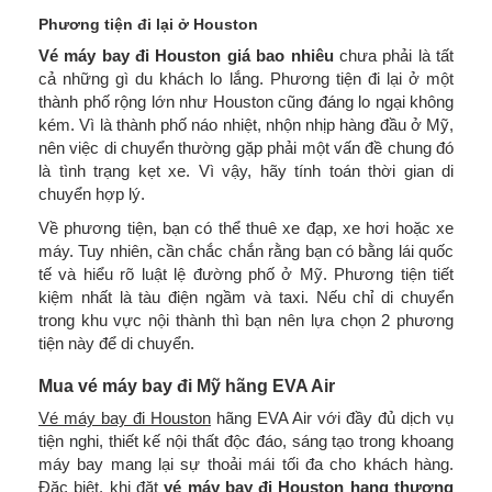
Phương tiện đi lại ở Houston
Vé máy bay đi Houston giá bao nhiêu
chưa phải là tất
cả những gì du khách lo lắng. Phương tiện đi lại ở một
thành phố rộng lớn như Houston cũng đáng lo ngại không
kém. Vì là thành phố náo nhiệt, nhộn nhịp hàng đầu ở Mỹ,
nên việc di chuyển thường gặp phải một vấn đề chung đó
là tình trạng kẹt xe. Vì vậy, hãy tính toán thời gian di
chuyển hợp lý.
Về phương tiện, bạn có thể thuê xe đạp, xe hơi hoặc xe
máy. Tuy nhiên, cần chắc chắn rằng bạn có bằng lái quốc
tế và hiểu rõ luật lệ đường phố ở Mỹ. Phương tiện tiết
kiệm nhất là tàu điện ngầm và taxi. Nếu chỉ di chuyển
trong khu vực nội thành thì bạn nên lựa chọn 2 phương
tiện này để di chuyển.
Mua vé máy bay đi Mỹ hãng EVA Air
Vé máy bay đi Houston
hãng EVA Air với đầy đủ dịch vụ
tiện nghi, thiết kế nội thất độc đáo, sáng tạo trong khoang
máy bay mang lại sự thoải mái tối đa cho khách hàng.
Đặc biệt, khi đặt
vé máy bay đi Houston hạng thương