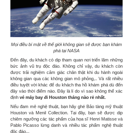
Mọi điều bí mật về thế giới không gian sẽ được bạn khám
phá tại NASA
Đến đây, du khách có dịp tham quan nơi triển lãm những
bức ảnh vũ trụ độc đáo. Không chỉ vậy, du khách còn
được trải nghiệm cảm giác chân thật khi du hành ngoài
không gian qua các không gian mô phỏng,.. Và rất nhiều
điều tuyệt vời khác để du khách tha hồ khám phá dù đến
đây vào thời điểm nào. Đây là lí do vì sao không thể xác
định
vé máy bay đi
Houston
tháng nào r
ẻ nhất.
Nếu đam mê nghệ thuật, bạn hãy ghé Bảo tàng mỹ thuật
Houston và Menil Collection. Tại đây, bạn sẽ được dịp
chiêm ngưỡng các tác phẩm của họa sĩ Henri Matisse và
Pablo Picasso lừng danh và nhiều tác phẩm nghệ thuật
độc đáo,..