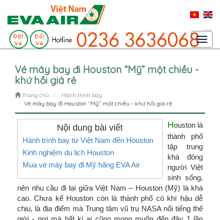
Toggl
navig
Vé máy bay đi Houston “Mỹ” một chiều -
khứ hồi giá rẻ
Trang chủ
Hành trình bay
Vé máy bay đi Houston “Mỹ” một chiều - khứ hồi giá rẻ
H
ouston là
Nội dung bài viết
thành phố
Hành trình bay từ Việt Nam đến Houston
tập trung
Kinh nghiệm du lịch Houston
khá đông
Mua vé máy bay đi Mỹ hãng EVA Air
người Việt
sinh sống,
nên nhu cầu đi lại giữa Việt Nam – Houston (Mỹ) là khá
cao. Chưa kể Houston còn là thành phố có khí hậu dễ
chịu, là địa điểm mà Trung tâm vũ trụ NASA nổi tiếng thế
giới - nơi mà bất kì ai cũng mong muốn đến đây 1 lần