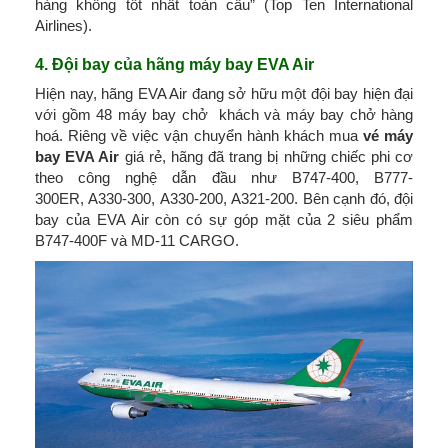
hàng không tốt nhất toàn cầu” (Top Ten International
Airlines).
4. Đội bay của hãng máy bay EVA Air
Hiện nay, hãng EVA Air đang sở hữu một đội bay hiện đại
với gồm 48 máy bay chở khách và máy bay chở hàng
hoá. Riêng về việc vận chuyển hành khách mua
vé máy
bay EVA Air
giá rẻ, hãng đã trang bị những chiếc phi cơ
theo công nghệ dẫn đầu như B747-400, B777-
300ER, A330-300, A330-200, A321-200. Bên cạnh đó, đội
bay của EVA Air còn có sự góp mặt của 2 siêu phẩm
B747-400F và MD-11 CARGO.