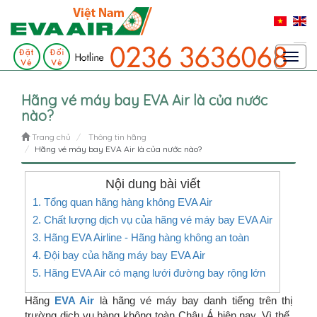
Toggl
navig
Hãng vé máy bay EVA Air là của nước
nào?
Trang chủ
Thông tin hãng
Hãng vé máy bay EVA Air là của nước nào?
Nội dung bài viết
1. Tổng quan hãng hàng không EVA Air
2. Chất lượng dịch vụ của hãng vé máy bay EVA Air
3. Hãng EVA Airline - Hãng hàng không an toàn
4. Đội bay của hãng máy bay EVA Air
5. Hãng EVA Air có mạng lưới đường bay rộng lớn
Hãng
EVA Air
là hãng vé máy bay danh tiếng trên thị
trường dịch vụ hàng không toàn Châu Á hiện nay. Vì thế,