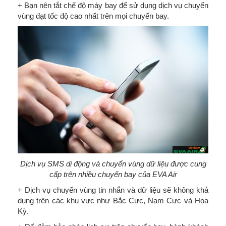
+ Bạn nên tắt chế độ máy bay để sử dụng dịch vụ chuyển
vùng đạt tốc độ cao nhất trên mọi chuyến bay.
Dịch vụ SMS di động và chuyển vùng dữ liệu được cung
cấp trên nhiều chuyến bay của EVA Air
+ Dịch vụ chuyển vùng tin nhắn và dữ liệu sẽ không khả
dụng trên các khu vực như Bắc Cực, Nam Cực và Hoa
Kỳ.