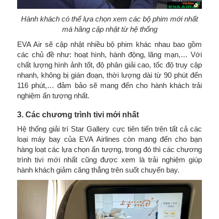
Hành khách có thể lựa chọn xem các bộ phim mới nhất
mà hãng cập nhật từ hệ thống
EVA Air sẽ cập nhật nhiều bộ phim khác nhau bao gồm
các chủ đề như: hoạt hình, hành động, lãng mạn,… Với
chất lượng hình ảnh tốt, độ phân giải cao, tốc độ truy cập
nhanh, không bị gián đoạn, thời lượng dài từ 90 phút đến
116 phút,… đảm bảo sẽ mang đến cho hành khách trải
nghiệm ấn tượng nhất.
3. Các chương trình tivi mới nhất
Hệ thống giải trí Star Gallery cực tiên tiến trên tất cả các
loại máy bay của EVA Airlines còn mang đến cho bạn
hàng loạt các lựa chọn ấn tượng, trong đó thì các chương
trình tivi mới nhất cũng được xem là trải nghiệm giúp
hành khách giảm căng thẳng trên suốt chuyến bay.