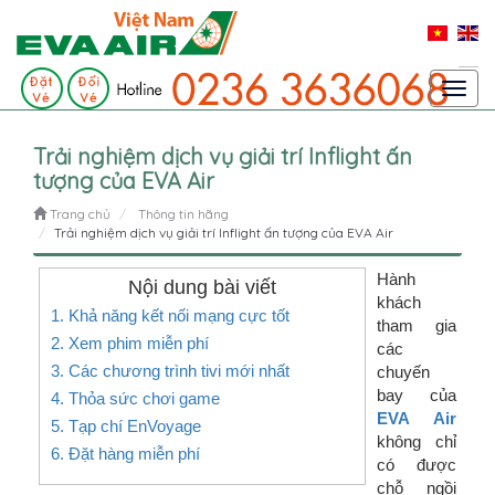
Toggl
navig
Trải nghiệm dịch vụ giải trí Inflight ấn
tượng của EVA Air
Trang chủ
Thông tin hãng
Trải nghiệm dịch vụ giải trí Inflight ấn tượng của EVA Air
Hành
Nội dung bài viết
khách
1. Khả năng kết nối mạng cực tốt
tham gia
2. Xem phim miễn phí
các
3. Các chương trình tivi mới nhất
chuyến
bay của
4. Thỏa sức chơi game
EVA Air
5. Tạp chí EnVoyage
không chỉ
6. Đặt hàng miễn phí
có được
chỗ ngồi