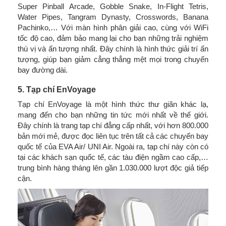
Super Pinball Arcade, Gobble Snake, In-Flight Tetris,
Water Pipes, Tangram Dynasty, Crosswords, Banana
Pachinko,… Với màn hình phân giải cao, cùng với WiFi
tốc độ cao, đảm bảo mang lại cho bạn những trải nghiệm
thú vị và ấn tượng nhất. Đây chính là hình thức giải trí ấn
tượng, giúp bạn giảm cẳng thẳng mệt mọi trong chuyến
bay đường dài.
5. Tạp chí EnVoyage
Tạp chí EnVoyage là một hình thức thư giãn khác lạ,
mang đến cho bạn những tin tức mới nhất về thế giới.
Đây chính là trang tạp chí đẳng cấp nhất, với hơn 800.000
bản mới mẻ, được đọc liên tục trên tất cả các chuyến bay
quốc tế của EVA Air/ UNI Air. Ngoài ra, tạp chí này còn có
tại các khách sạn quốc tế, các tàu điện ngầm cao cấp,…
trung bình hàng tháng lên gần 1.030.000 lượt độc giả tiếp
cận.