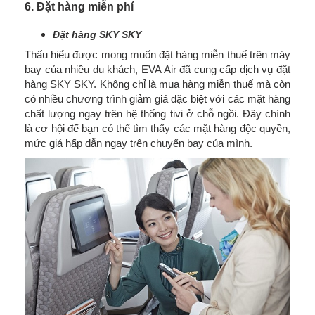
6. Đặt hàng miễn phí
Đặt hàng SKY SKY
Thấu hiểu được mong muốn đặt hàng miễn thuế trên máy
bay của nhiều du khách, EVA Air đã cung cấp dịch vụ đặt
hàng SKY SKY. Không chỉ là mua hàng miễn thuế mà còn
có nhiều chương trình giảm giá đặc biệt với các mặt hàng
chất lượng ngay trên hệ thống tivi ở chỗ ngồi. Đây chính
là cơ hội để bạn có thể tìm thấy các mặt hàng độc quyền,
mức giá hấp dẫn ngay trên chuyến bay của mình.