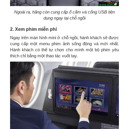
Ngoài ra, hãng còn cung cấp ổ cắm và cổng USB tiện
dụng ngay tại chỗ ngồi
2. Xem phim miễn phí
Ngay trên màn hình mini ở chỗ ngồi, hành khách sẽ được
cung cấp một menu phim ảnh sống động và mới nhất.
Hành khách có thể tự chọn cho mình một bộ phim yêu
thích chỉ bằng một thao tác vuốt tay.