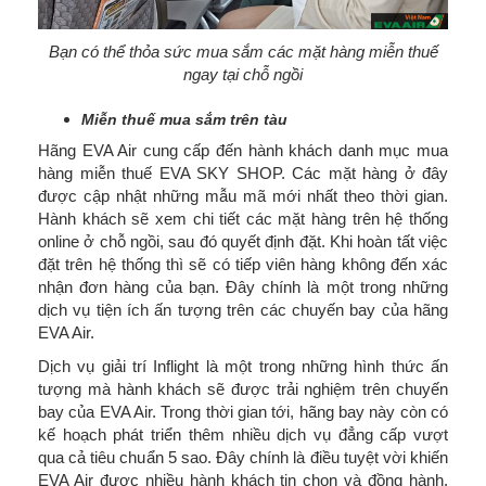
Bạn có thể thỏa sức mua sắm các mặt hàng miễn thuế
ngay tại chỗ ngồi
Miễn thuế mua sắm trên tàu
Hãng EVA Air cung cấp đến hành khách danh mục mua
hàng miễn thuế EVA SKY SHOP. Các mặt hàng ở đây
được cập nhật những mẫu mã mới nhất theo thời gian.
Hành khách sẽ xem chi tiết các mặt hàng trên hệ thống
online ở chỗ ngồi, sau đó quyết định đặt. Khi hoàn tất việc
đặt trên hệ thống thì sẽ có tiếp viên hàng không đến xác
nhận đơn hàng của bạn. Đây chính là một trong những
dịch vụ tiện ích ấn tượng trên các chuyến bay của hãng
EVA Air.
Dịch vụ giải trí Inflight là một trong những hình thức ấn
tượng mà hành khách sẽ được trải nghiệm trên chuyến
bay của EVA Air. Trong thời gian tới, hãng bay này còn có
kế hoạch phát triển thêm nhiều dịch vụ đẳng cấp vượt
qua cả tiêu chuẩn 5 sao. Đây chính là điều tuyệt vời khiến
EVA Air được nhiều hành khách tin chọn và đồng hành.