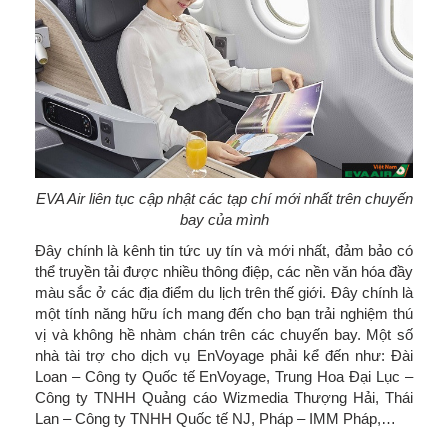
EVA Air liên tục cập nhật các tạp chí mới nhất trên chuyến
bay của mình
Đây chính là kênh tin tức uy tín và mới nhất, đảm bảo có
thể truyền tải được nhiều thông điệp, các nền văn hóa đầy
màu sắc ở các địa điểm du lịch trên thế giới. Đây chính là
một tính năng hữu ích mang đến cho bạn trải nghiệm thú
vị và không hề nhàm chán trên các chuyến bay. Một số
nhà tài trợ cho dịch vụ EnVoyage phải kể đến như: Đài
Loan – Công ty Quốc tế EnVoyage, Trung Hoa Đại Lục –
Công ty TNHH Quảng cáo Wizmedia Thượng Hải, Thái
Lan – Công ty TNHH Quốc tế NJ, Pháp – IMM Pháp,…