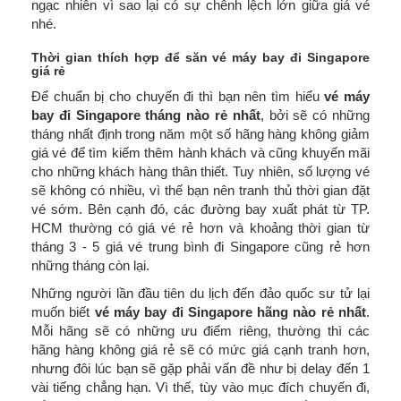
ngạc nhiên vì sao lại có sự chênh lệch lớn giữa giá vé
nhé.
Thời gian thích hợp để săn vé máy bay đi Singapore
giá rẻ
Để chuẩn bị cho chuyến đi thì bạn nên tìm hiểu
vé máy
bay đi Singapore tháng nào rẻ nhất
, bởi sẽ có những
tháng nhất định trong năm một số hãng hàng không giảm
giá vé để tìm kiếm thêm hành khách và cũng khuyến mãi
cho những khách hàng thân thiết. Tuy nhiên, số lượng vé
sẽ không có nhiều, vì thế bạn nên tranh thủ thời gian đặt
vé sớm. Bên cạnh đó, các đường bay xuất phát từ TP.
HCM thường có giá vé rẻ hơn và khoảng thời gian từ
tháng 3 - 5 giá vé trung bình đi Singapore cũng rẻ hơn
những tháng còn lại.
Những người lần đầu tiên du lịch đến đảo quốc sư tử lại
muốn biết
vé máy bay đi Singapore hãng nào rẻ nhất
.
Mỗi hãng sẽ có những ưu điểm riêng, thường thì các
hãng hàng không giá rẻ sẽ có mức giá cạnh tranh hơn,
nhưng đôi lúc bạn sẽ gặp phải vấn đề như bị delay đến 1
vài tiếng chẳng hạn. Vì thế, tùy vào mục đích chuyến đi,