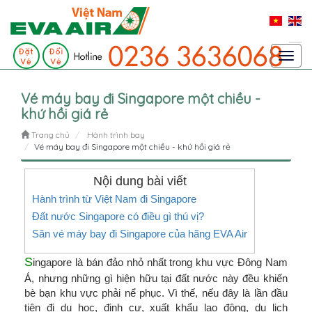
Toggl
navig
Vé máy bay đi Singapore một chiều -
khứ hồi giá rẻ
Trang chủ
Hành trình bay
Vé máy bay đi Singapore một chiều - khứ hồi giá rẻ
Nội dung bài viết
Hành trình từ Việt Nam đi Singapore
Đất nước Singapore có điều gì thú vị?
Săn vé máy bay đi Singapore của hãng EVA Air
S
ingapore là bán đảo nhỏ nhất trong khu vực Đông Nam
Á, nhưng những gì hiện hữu tại đất nước này đều khiến
bè bạn khu vực phải nể phục. Vì thế, nếu đây là lần đầu
tiên đi du học, định cư, xuất khẩu lao động, du lịch