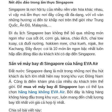
Nét độc đáo trong ẩm thực Singapore
Singapore là nơi hội tụ của nhiều nền văn hóa khác nhau,
vì vậy mà ẩm thực nơi đây cũng rất đa dạng, với vô vàn
những hương vị đến từ khắp nơi trên thế giới như Trung
Quốc, Ấn Độ, Malaysia,…
Đi du lịch Singapore bạn không thể bỏ qua những món
ngon như cua sốt ớt, cơm gà, laksa, cháo ếch, chai tow
kuay, cá đuối nướng, hokkien mee, chui kueh, rojak, Ike
Kachang. Đây được coi là 10 món ăn ngon bậc nhất luôn
hấp dẫn đông đảo du khách khi có dịp đến Singapore.
Săn vé máy bay đi Singapore của hãng EVA Air
Đất nước Singapore đang là một trong những nơi thu hút
khách du lịch lớn nhất hiện nay trong khu vực Đông Nam
Á. Cũng là điểm khám phá của nhiều du khách trên thế
giới. Để
mua
vé máy bay đi Singapore
bạn có thể lựa
chọn
hãng hàng không EVA Air
. Bởi đây là hãng hàng
không hàng đầu trong khu vực, luôn mang đến chất lượng
bay tốt nhất với giá cả hợp lý nhất.
Chia sẻ bài viết này: