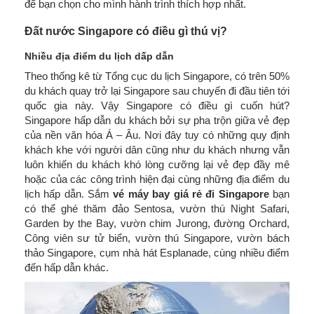
để bạn chọn cho mình hành trình thích hợp nhất.
Đất nước Singapore có điều gì thú vị?
Nhiều địa điểm du lịch dấp dẫn
Theo thống kê từ Tổng cục du lịch Singapore, có trên 50%
du khách quay trở lại Singapore sau chuyến đi đầu tiên tới
quốc gia này. Vậy Singapore có điều gì cuốn hút?
Singapore hấp dẫn du khách bởi sự pha trộn giữa vẻ đẹp
của nền văn hóa Á – Âu. Nơi đây tuy có những quy định
khách khe với người dân cũng như du khách nhưng vẫn
luôn khiến du khách khó lòng cưỡng lại vẻ đẹp đầy mê
hoặc của các công trình hiện đại cùng những địa điểm du
lịch hấp dẫn. Sắm
vé máy bay giá rẻ đi Singapore
bạn
có thể ghé thăm đảo Sentosa, vườn thú Night Safari,
Garden by the Bay, vườn chim Jurong, đường Orchard,
Công viên sư tử biển, vườn thú Singapore, vườn bách
thảo Singapore, cụm nhà hát Esplanade, cùng nhiều điểm
đến hấp dẫn khác.