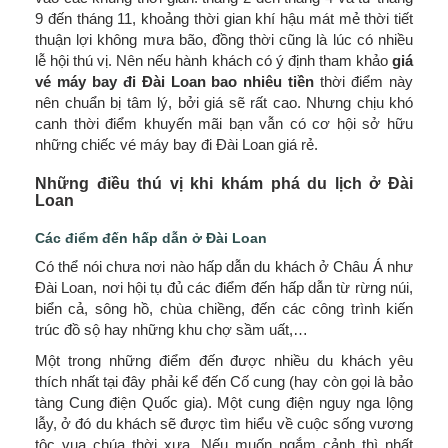
9 đến tháng 11, khoảng thời gian khí hậu mát mẻ thời tiết
thuận lợi không mưa bão, đồng thời cũng là lúc có nhiều
lễ hội thú vị. Nên nếu hành khách có ý định tham khảo
giá
vé máy bay đi Đài Loan bao nhiêu tiền
thời điểm này
nên chuẩn bị tâm lý, bởi giá sẽ rất cao. Nhưng chịu khó
canh thời điểm khuyến mãi bạn vẫn có cơ hội sở hữu
những chiếc vé máy bay đi Đài Loan giá rẻ.
Những điều thú vị khi khám phá du lịch ở Đài
Loan
Các điểm đến hấp dẫn ở Đài Loan
Có thể nói chưa nơi nào hấp dẫn du khách ở Châu Á như
Đài Loan, nơi hội tụ đủ các điểm đến hấp dẫn từ rừng núi,
biển cả, sông hồ, chùa chiềng, đến các công trình kiến
trúc đồ sộ hay những khu chợ sầm uất,…
Một trong những điểm đến được nhiều du khách yêu
thích nhất tại đây phải kể đến Cố cung (hay còn gọi là bảo
tàng Cung điện Quốc gia). Một cung điện nguy nga lộng
lẫy, ở đó du khách sẽ được tìm hiểu về cuộc sống vương
tộc vua chúa thời xưa. Nếu muốn ngắm cảnh thì nhất