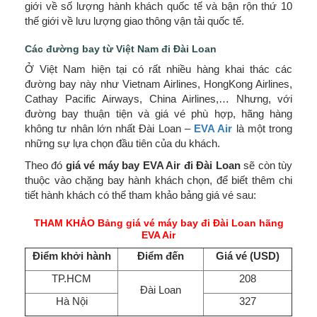
giới về số lượng hành khách quốc tế và bận rộn thứ 10
thế giới về lưu lượng giao thông vận tải quốc tế.
Các đường bay từ Việt Nam đi Đài Loan
Ở Việt Nam hiện tại có rất nhiều hàng khai thác các
đường bay này như Vietnam Airlines, HongKong Airlines,
Cathay Pacific Airways, China Airlines,… Nhưng, với
đường bay thuận tiện và giá vé phù hợp, hãng hàng
không tư nhân lớn nhất Đài Loan –
EVA Air
là một trong
những sự lựa chọn đầu tiên của du khách.
Theo đó
giá
vé máy bay EVA Air đi Đài Loan
sẽ còn tùy
thuộc vào chặng bay hành khách chọn, để biết thêm chi
tiết hành khách có thể tham khảo bảng giá vé sau:
THAM KHẢO Bảng giá vé máy bay đi Đài Loan hãng
EVA Air
Điểm khởi hành
Điểm đến
Giá vé (USD)
TP.HCM
208
Đài Loan
Hà Nội
327