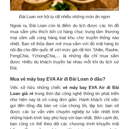
Đài Loan nơi hội tụ rất nhiều những món ăn ngon
Ngoài ra, Đài Loan còn là điểm du lịch được các tín đồ
mua sắm yêu thích bởi có hàng chục trung tâm thương
mại sầm uất cùng hàng loạt khu chợ truyền thống náo
nhiệt. Bạn sẽ thỏa đam mê mua sắm với đủ mặt hàng từ
nội địa cho đến quốc tế với mức giá rất hời. Shilin, Raohe,
FengChia, YzhongChia,… là những địa chỉ mua sắm
được nhiều du khách truyền tai nhau mỗi khi du lịch xứ
Đài.
Mua vé máy bay EVA Air đi Đài Loan ở đâu?
Việc sở hữu những chiếc
vé máy bay EVA Air đi Đài
Loan giá rẻ
trong thời đại công nghệ thông tin phát triển
như hiện nay là vô cùng đơn giản. Hành khách chỉ việc
gọi đến tổng đài bán vé của chúng tôi, lập tức bạn sẽ
được các tư vấn viên chuyên nghiệp tư vấn nhiệt tình
những hành trình bay phù hợp với bạn nhất. Bên cạnh đó,
bạn cũng có thể theo dõi các chương trình khuyến mãi