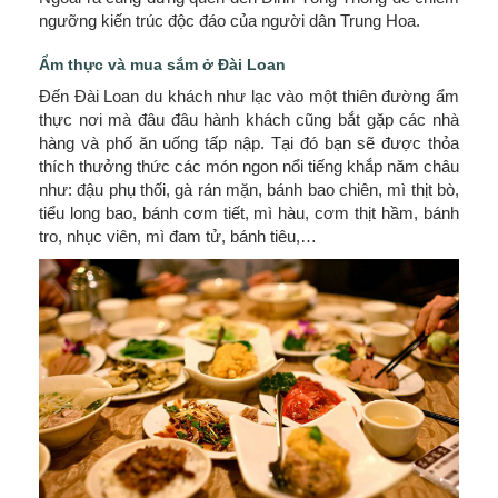
ngưỡng kiến trúc độc đáo của người dân Trung Hoa.
Ẩm thực và mua sắm ở Đài Loan
Đến Đài Loan du khách như lạc vào một thiên đường ẩm
thực nơi mà đâu đâu hành khách cũng bắt gặp các nhà
hàng và phố ăn uống tấp nập. Tại đó bạn sẽ được thỏa
thích thưởng thức các món ngon nổi tiếng khắp năm châu
như: đậu phụ thối, gà rán mặn, bánh bao chiên, mì thịt bò,
tiểu long bao, bánh cơm tiết, mì hàu, cơm thịt hầm, bánh
tro, nhục viên, mì đam tử, bánh tiêu,…