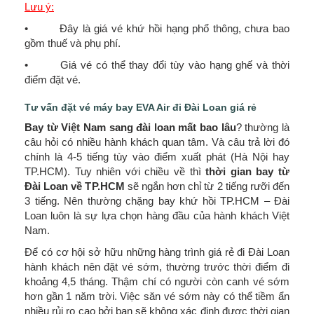
Lưu ý:
• Đây là giá vé khứ hồi hạng phổ thông, chưa bao
gồm thuế và phụ phí.
• Giá vé có thể thay đổi tùy vào hạng ghế và thời
điểm đặt vé.
Tư vấn đặt vé máy bay EVA Air đi Đài Loan giá rẻ
Bay từ Việt Nam sang đài loan mất bao lâu
? thường là
câu hỏi có nhiều hành khách quan tâm. Và câu trả lời đó
chính là 4-5 tiếng tùy vào điểm xuất phát (Hà Nội hay
TP.HCM). Tuy nhiên với chiều về thì
thời gian bay từ
Đài Loan về TP.HCM
sẽ ngắn hơn chỉ từ 2 tiếng rưỡi đến
3 tiếng. Nên thường chặng bay khứ hồi TP.HCM – Đài
Loan luôn là sự lựa chọn hàng đầu của hành khách Việt
Nam.
Để có cơ hội sở hữu những hàng trình giá rẻ đi Đài Loan
hành khách nên đặt vé sớm, thường trước thời điểm đi
khoảng 4,5 tháng. Thậm chí có người còn canh vé sớm
hơn gần 1 năm trời. Việc săn vé sớm này có thể tiềm ẩn
nhiều rủi ro cao bởi bạn sẽ không xác định được thời gian