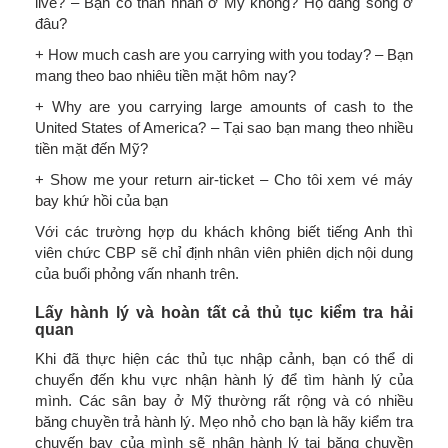
live? – Bạn có thân nhân ở Mỹ không? Họ đang sống ở
đâu?
+ How much cash are you carrying with you today? – Bạn
mang theo bao nhiêu tiền mặt hôm nay?
+ Why are you carrying large amounts of cash to the
United States of America? – Tại sao bạn mang theo nhiều
tiền mặt đến Mỹ?
+ Show me your return air-ticket – Cho tôi xem vé máy
bay khứ hồi của bạn
Với các trường hợp du khách không biết tiếng Anh thì
viên chức CBP sẽ chỉ định nhân viên phiên dịch nội dung
của buổi phỏng vấn nhanh trên.
Lấy hành lý và hoàn tất cả thủ tục kiểm tra hải
quan
Khi đã thực hiện các thủ tục nhập cảnh, bạn có thể di
chuyển đến khu vực nhận hành lý để tìm hành lý của
mình. Các sân bay ở Mỹ thường rất rộng và có nhiều
băng chuyền trả hành lý. Mẹo nhỏ cho bạn là hãy kiểm tra
chuyến bay của mình sẽ nhận hành lý tại băng chuyền