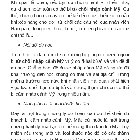
Khi qua Hải quan, nếu bạn có những hành vi khiếm nhã,
du khách hoàn toàn có thể bị
từ chối nhập cảnh Mỹ
. Cụ
thể, những hành vi này có thể kể đến như: thiếu kiên nhẫn
khi xếp hàng chờ đợi, từ chối các câu hỏi của nhân viên
Hải quan, dùng điện thoại, la hét, lớn tiếng hoặc có các cử
chỉ thô lỗ,…
Nói dối du học
Trên thực tế đã có một số trường hợp người nước ngoài
bị
từ chối nhập cảnh Mỹ
vì lý do “khai bừa” về vấn đề đi
du học. Chẳng hạn, để được nhập cảnh Mỹ có người đã
khai trường đến học không có thật và sai địa chỉ. Trong
những trường hợp này, khi nhân viên Hải quan phát hiện
việc lừa chối, bạn sẽ bị trả về nước, thậm chí còn có thể
bị cấm nhập cảnh Mỹ trong nhiều năm.
Mang theo các loại thuốc bị cấm
Đây là một trong những lý do hoàn toàn có thể khiến du
khách bị cấm nhập cảnh Mỹ. Mặc dù thuốc là một trong
những hành lý mà bạn có thể mang theo khi đến Mỹ. Tuy
nhiên nếu trong một vài loại thuốc nào đó có các thành
phần dược phẩm bị Hải quan Mỹ cấm sử dụng thì bạn