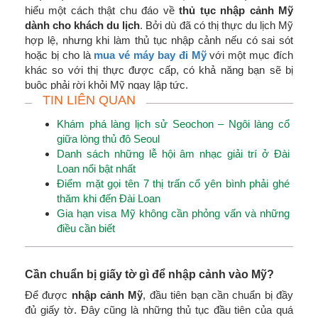
hiểu một cách thật chu đáo về
thủ tục nhập cảnh Mỹ
dành cho khách du lịch
. Bởi dù đã có thị thực du lịch Mỹ
hợp lệ, nhưng khi làm thủ tục nhập cảnh nếu có sai sót
hoặc bị cho là
mua vé máy bay đi Mỹ
với một mục đích
khác so với thị thực được cấp, có khả năng bạn sẽ bị
buộc phải rời khỏi Mỹ ngay lập tức.
TIN LIÊN QUAN
Khám phá làng lịch sử Seochon – Ngôi làng cổ
giữa lòng thủ đô Seoul
Danh sách những lễ hội âm nhạc giải trí ở Đài
Loan nổi bật nhất
Điểm mặt gọi tên 7 thị trấn cổ yên bình phải ghé
thăm khi đến Đài Loan
Gia hạn visa Mỹ không cần phỏng vấn và những
điều cần biết
Cần chuẩn bị giấy tờ gì để nhập cảnh vào Mỹ?
Để được
nhập cảnh Mỹ
, đầu tiên bạn cần chuẩn bị đầy
đủ giấy tờ. Đây cũng là những thủ tục đầu tiên của quá