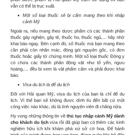
vẫn có thể bị trục xuất.
Một số loại thuốc sẽ bị cấm mang theo khi nhập
cảnh Mỹ
Ngoài ra, nếu mang theo dược phẩm có các thành phần
thuốc gây nghiện, gây tê, thuốc ho, thuốc ngủ,… hãy nhớ
khai báo ngay. Bên cạnh đó, số thuốc mà bạn mang theo
cần phải còn nhãn mác, đóng gói nguyên gốc, có đơn
thuốc hoặc giấy tờ chứng minh. Một số loại thuốc Đông y
có chứa các thành phần động vật như tổ yến, ngưu
hoàng,… đều bị xem là vật phẩm cấm và phải được khai
báo.
Visa du lịch là để du lịch
Đối với Hải quan Mỹ, visa du lịch của bạn là chỉ để du
lịch. Vì thế bạn sẽ không được dính líu đến bất cứ một
công việc nào khác, dù là tình nguyện viên đi chăng nữa.
Hy vọng những thông tin về
thủ tục nhập cảnh Mỹ dành
cho khách du lịch
vừa rồi đã giúp bạn có thêm các kinh
nghiệm hữu ích khi khám phá xứ sở cờ hoa. Để hành
trình của mình được trọn vẹn hơn, đừng quên liên hệ đến