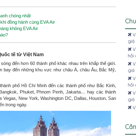
hanh chóng nhất
Chu
t khi đồng hành cùng EVA Air
 hàng không EVA Air
V
nào?
giá 
V
Quốc tế từ Việt Nam
hồi 
óng đến hơn 60 thành phố khác nhau trên khắp thế giới.
Vé
ến bay đến những khu vực như châu Á, châu Âu, Bắc Mỹ,
giá 
Vé
hồi 
 thành phố Hồ Chí Minh đến các thành phố như Bắc Kinh,
, Bangkok, Phuket, Phnom Penh, Jakarta… hay các thành
Vé
s Vegas, New York, Washington DC, Dallas, Houston, San
giá 
ến trong ngày.
Vé
Cần