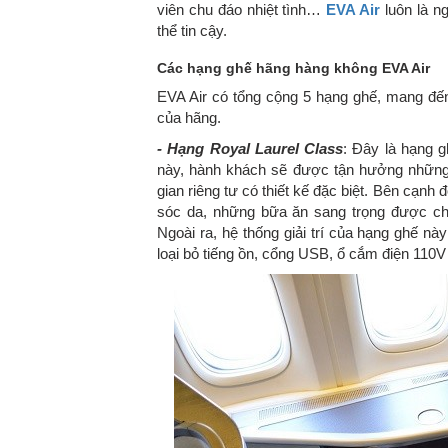
viên chu đáo nhiệt tình…
EVA Air
luôn là n
thể tin cậy.
Các hạng ghế hãng hàng không EVA Air
EVA Air có tổng cộng 5 hạng ghế, mang đế
của hãng.
- Hạng Royal Laurel Class
: Đây là hạng 
này, hành khách sẽ được tận hưởng những p
gian riêng tư có thiết kế đặc biệt. Bên cạ
sóc da, những bữa ăn sang trọng được chế
Ngoài ra, hệ thống giải trí của hạng ghế nà
loại bỏ tiếng ồn, cổng USB, ổ cắm điện 110