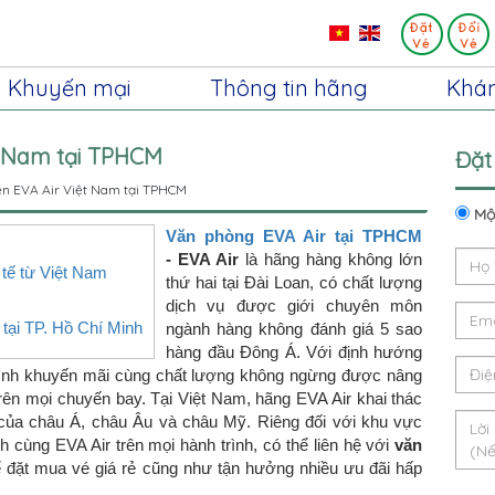
Khuyến mại
Thông tin hãng
Khá
t Nam tại TPHCM
Đặt
ện EVA Air Việt Nam tại TPHCM
Một
Văn phòng EVA Air tại TPHCM
- EVA Air
là hãng hàng không lớn
 tế từ Việt Nam
thứ hai tại Đài Loan, có chất lượng
dịch vụ được giới chuyên môn
tại TP. Hồ Chí Minh
ngành hàng không đánh giá 5 sao
hàng đầu Đông Á. Với định hướng
rình khuyến mãi cùng chất lượng không ngừng được nâng
trên mọi chuyến bay. Tại Việt Nam, hãng EVA Air khai thác
 của châu Á, châu Âu và châu Mỹ. Riêng đối với khu vực
ùng EVA Air trên mọi hành trình, có thể liên hệ với
văn
 đặt mua vé giá rẻ cũng như tận hưởng nhiều ưu đãi hấp