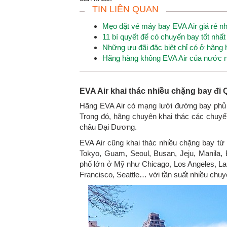
TIN LIÊN QUAN
Mẹo đặt vé máy bay EVA Air giá rẻ n
11 bí quyết để có chuyến bay tốt nhấ
Những ưu đãi đặc biệt chỉ có ở hãng
Hãng hàng không EVA Air của nước 
EVA Air khai thác nhiều chặng bay đi 
Hãng EVA Air có mạng lưới đường bay phủ s
Trong đó, hãng chuyên khai thác các chuy
châu Đại Dương.
EVA Air cũng khai thác nhiều chặng bay từ
Tokyo, Guam, Seoul, Busan, Jeju, Manila
phố lớn ở Mỹ như Chicago, Los Angeles, La
Francisco, Seattle… với tần suất nhiều chuy