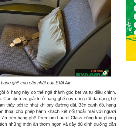
à hạng ghế cao cấp nhất của EVA Air
gồi ở hạng này có thể ngả thành góc bẹt và tự điều chỉnh,
. Các dịch vụ giải trí ở hạng ghế này cũng rất đa dạng, hệ
ảm thấy bớt tẻ nhạt khi bay đường dài. Bên cạnh đó, hạng
ện thoại cho phép hành khách kết nối thoải mái với người
t ăn trên hạng ghế Premium Laurel Class cũng khá phong
hách những món ăn thơm ngon và đầy đủ dinh dưỡng cần