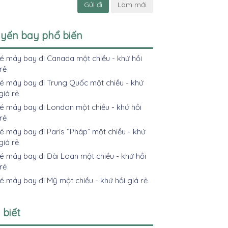
Gửi đi
Làm mới
yến bay phổ biến
é máy bay đi Canada một chiều - khứ hồi
rẻ
é máy bay đi Trung Quốc một chiều - khứ
giá rẻ
 máy bay đi London một chiều - khứ hồi
rẻ
 máy bay đi Paris “Pháp” một chiều - khứ
giá rẻ
 máy bay đi Đài Loan một chiều - khứ hồi
rẻ
 máy bay đi Mỹ một chiều - khứ hồi giá rẻ
 biết