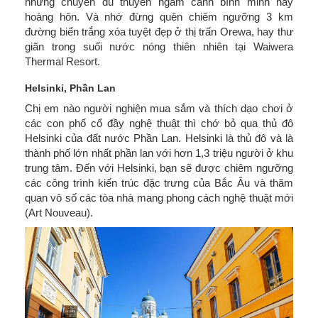
những chuyến du thuyền ngắm cảnh bình minh hay
hoàng hôn. Và nhớ đừng quên chiêm ngưỡng 3 km
đường biển trắng xóa tuyệt đẹp ở thị trấn Orewa, hay thư
giãn trong suối nước nóng thiên nhiên tại Waiwera
Thermal Resort.
Helsinki, Phần Lan
Chị em nào người nghiện mua sắm và thích dạo chơi ở
các con phố cổ đầy nghệ thuật thì chớ bỏ qua thủ đô
Helsinki của đất nước Phần Lan. Helsinki là thủ đô và là
thành phố lớn nhất phần lan với hơn 1,3 triệu người ở khu
trung tâm. Đến với Helsinki, bạn sẽ được chiêm ngưỡng
các công trình kiến trúc đặc trưng của Bắc Âu và thăm
quan vô số các tòa nhà mang phong cách nghệ thuật mới
(Art Nouveau).