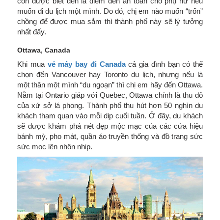
còn được biết đến là điểm đến an toàn cho phụ nữ nếu
muốn đi du lịch một mình. Do đó, chị em nào muốn “trốn”
chồng để được mua sắm thì thành phố này sẽ lý tưởng
nhất đấy.
Ottawa, Canada
Khi mua
vé máy bay đi Canada
cả gia đình bạn có thể
chọn đến Vancouver hay Toronto du lịch, nhưng nếu là
một thân một mình “du ngoạn” thì chị em hãy đến Ottawa.
Nằm tại Ontario giáp với Quebec, Ottawa chính là thu đô
của xứ sở lá phong. Thành phố thu hút hơn 50 nghìn du
khách tham quan vào mỗi dịp cuối tuần. Ở đây, du khách
sẽ được khám phá nét đẹp mộc mạc của các cửa hiệu
bánh mỳ, pho mát, quần áo truyền thống và đồ trang sức
sức mọc lên nhộn nhịp.