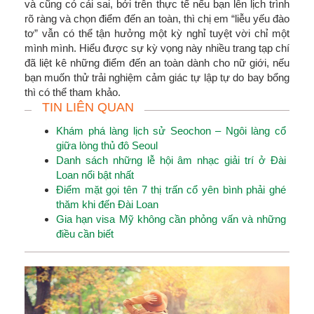
và cũng có cái sai, bởi trên thực tế nếu bạn lên lịch trình
rõ ràng và chọn điểm đến an toàn, thì chị em “liễu yếu đào
tơ” vẫn có thể tận hưởng một kỳ nghỉ tuyệt vời chỉ một
mình mình. Hiểu được sự kỳ vọng này nhiều trang tạp chí
đã liệt kê những điểm đến an toàn dành cho nữ giới, nếu
bạn muốn thử trải nghiệm cảm giác tự lập tự do bay bổng
thì có thể tham khảo.
TIN LIÊN QUAN
Khám phá làng lịch sử Seochon – Ngôi làng cổ
giữa lòng thủ đô Seoul
Danh sách những lễ hội âm nhạc giải trí ở Đài
Loan nổi bật nhất
Điểm mặt gọi tên 7 thị trấn cổ yên bình phải ghé
thăm khi đến Đài Loan
Gia hạn visa Mỹ không cần phỏng vấn và những
điều cần biết