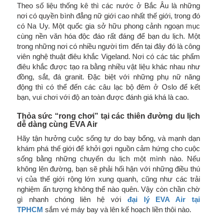
Theo số liệu thống kê thì các nước ở Bắc Âu là những
nơi có quyền bình đẳng nữ giới cao nhất thế giới, trong đó
có Na Uy. Một quốc gia sở hữu phong cảnh ngoạn mục
cùng nền văn hóa độc đáo rất đáng để bạn du lịch. Một
trong những nơi có nhiều người tìm đến tại đây đó là công
viên nghệ thuật điêu khắc Vigeland. Nơi có các tác phẩm
điêu khắc được tạo ra bằng nhiều vật liệu khác nhau như
đồng, sắt, đá granit. Đặc biệt với những phụ nữ năng
động thì có thể đến các câu lạc bộ đêm ở Oslo để kết
bạn, vui chơi với độ an toàn được đánh giá khá là cao.
Thỏa sức “rong chơi” tại các thiên đường du lịch
dễ dàng cùng EVA Air
Hãy tận hưởng cuộc sống tự do bay bổng, và mạnh dạn
khám phá thế giới để khởi gợi nguồn cảm hứng cho cuộc
sống bằng những chuyến du lịch một mình nào. Nếu
không lên đường, bạn sẽ phải hối hận với những điều thú
vị của thế giới rộng lớn xung quanh, cũng như các trải
nghiệm ấn tượng không thể nào quên. Vậy còn chần chờ
gì nhanh chóng liên hệ với
đại lý EVA Air tại
TPHCM
sắm vé máy bay và lên kế hoạch liền thôi nào.