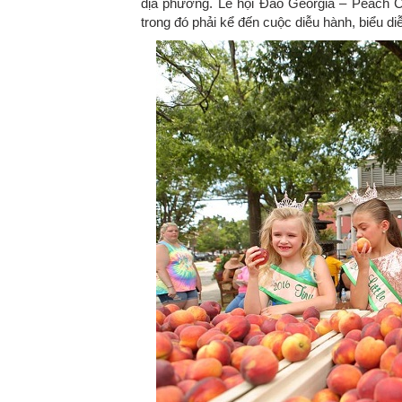
địa phương. Lễ hội Đào Georgia – Peach C
trong đó phải kể đến cuộc diễu hành, biểu d