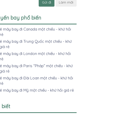
Gửi đi
Làm mới
yến bay phổ biến
é máy bay đi Canada một chiều - khứ hồi
rẻ
é máy bay đi Trung Quốc một chiều - khứ
giá rẻ
 máy bay đi London một chiều - khứ hồi
rẻ
 máy bay đi Paris “Pháp” một chiều - khứ
giá rẻ
 máy bay đi Đài Loan một chiều - khứ hồi
rẻ
 máy bay đi Mỹ một chiều - khứ hồi giá rẻ
 biết