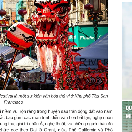
tival là một sự kiện văn hóa thú vị ở Khu phố Tàu San
Francisco
i niềm vui rộn ràng trong huyện sau trận động đất vào năm
sắc bao gồm các màn trình diễn văn hóa bất tận, nghệ nhân
rung thu, giải trí châu Á, nghệ thuật, và những người bán đồ
hức dọc theo Đại lộ Grant, giữa Phố California và Phố