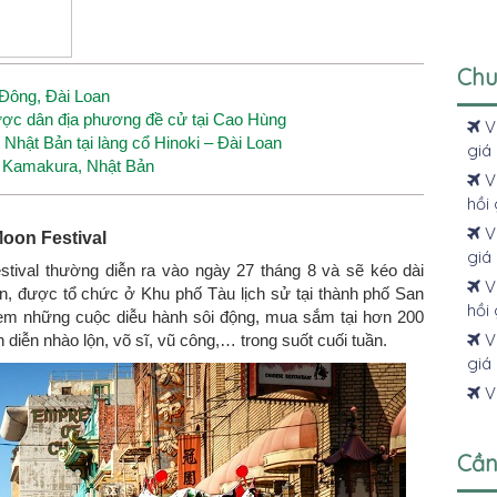
Chu
 Đông, Đài Loan
 được dân địa phương đề cử tại Cao Hùng
V
Nhật Bản tại làng cổ Hinoki – Đài Loan
giá 
ở Kamakura, Nhật Bản
V
hồi 
Vé
oon Festival
giá 
ival thường diễn ra vào ngày 27 tháng 8 và sẽ kéo dài
Vé
lớn, được tổ chức ở Khu phố Tàu lịch sử tại thành phố San
hồi 
xem những cuộc diễu hành sôi động, mua sắm tại hơn 200
Vé
 diễn nhào lộn, võ sĩ, vũ công,… trong suốt cuối tuần.
giá 
Vé
Cần