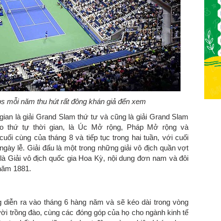
ps
mỗi năm thu hút rất đông khán giả đến xem
ian là giải Grand Slam thứ tư và cũng là giải Grand Slam
heo thứ tự thời gian, là Úc Mở rộng, Pháp Mở rộng và
ối cùng của tháng 8 và tiếp tục trong hai tuần, với cuối
gày lễ. Giải đấu là một trong những giải vô địch quần vợt
i là Giải vô địch quốc gia Hoa Kỳ, nội dung đơn nam và đôi
 năm 1881.
 diễn ra vào tháng 6 hàng năm và sẽ kéo dài trong vòng
ười trồng đào, cùng các đóng góp của họ cho ngành kinh tế