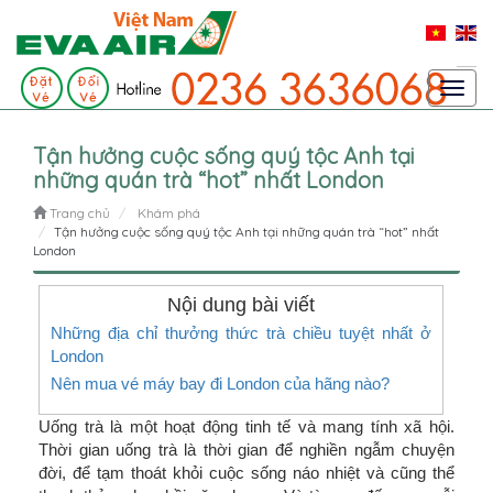
Toggl
navig
Tận hưởng cuộc sống quý tộc Anh tại
những quán trà “hot” nhất London
Trang chủ
Khám phá
Tận hưởng cuộc sống quý tộc Anh tại những quán trà “hot” nhất
London
Nội dung bài viết
Những địa chỉ thưởng thức trà chiều tuyệt nhất ở
London
Nên mua vé máy bay đi London của hãng nào?
Uống trà là một hoạt động tinh tế và mang tính xã hội.
Thời gian uống trà là thời gian để nghiền ngẫm chuyện
đời, để tạm thoát khỏi cuộc sống náo nhiệt và cũng thể