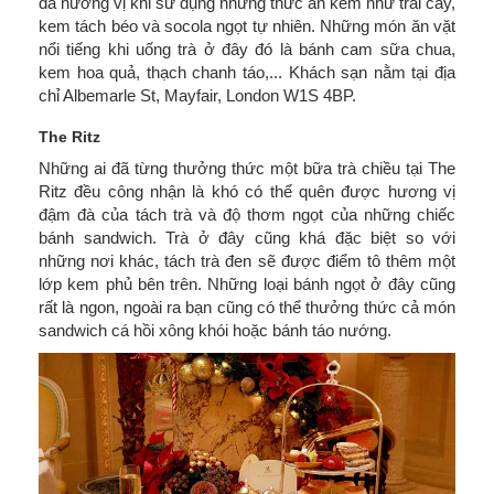
đà hương vị khi sử dụng những thức ăn kèm như trái cây,
kem tách béo và socola ngọt tự nhiên. Những món ăn vặt
nổi tiếng khi uống trà ở đây đó là bánh cam sữa chua,
kem hoa quả, thạch chanh táo,... Khách sạn nằm tại địa
chỉ Albemarle St, Mayfair, London W1S 4BP.
The Ritz
Những ai đã từng thưởng thức một bữa trà chiều tại The
Ritz đều công nhận là khó có thể quên được hương vị
đậm đà của tách trà và độ thơm ngọt của những chiếc
bánh sandwich. Trà ở đây cũng khá đặc biệt so với
những nơi khác, tách trà đen sẽ được điểm tô thêm một
lớp kem phủ bên trên. Những loại bánh ngọt ở đây cũng
rất là ngon, ngoài ra bạn cũng có thể thưởng thức cả món
sandwich cá hồi xông khói hoặc bánh táo nướng.