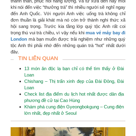
thanh thản, phục hồi năng lượng. Và từ xưa đến nay mỗi
khi nói đến việc “thưởng trà” thì nhiều người sẽ nghĩ ngay
đến Anh Quốc. Với người Anh việc uống trà không chỉ
đơn thuần là giải khát mà nó còn trở thành nghi thức xã
hội sang trọng. Trước kia tầng lớp quý tộc Anh rất coi
trọng thú vui trà chiều, vì vậy nếu khi
mua vé máy bay đi
London
mà bạn muốn được trải nghiệm như những quý
tộc Anh thì phải nhớ đến những quán trà “hot” nhất dưới
đây.
TIN LIÊN QUAN
13 món ăn độc lạ bạn chỉ có thể tìm thấy ở Đài
Loan
Chishang – Thị trấn xinh đẹp của Đài Đông, Đài
Loan
Check list địa điểm du lịch hot nhất được dân địa
phương đề cử tại Cao Hùng
Khám phá cung điện Gyeongbokgung – Cung điện
lớn nhất, đẹp nhất ở Seoul