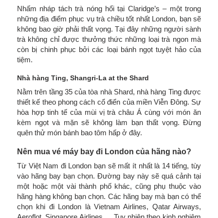
Nhấm nháp tách trà nóng hổi tại Claridge’s – một trong
những địa điểm phục vụ trà chiều tốt nhất London, bạn sẽ
không bao giờ phải thất vọng. Tại đây những người sành
trà không chỉ được thưởng thức những loại trà ngon mà
còn bị chinh phục bởi các loại bánh ngọt tuyệt hảo của
tiệm.
Nhà hàng Ting, Shangri-La at the Shard
Nằm trên tầng 35 của tòa nhà Shard, nhà hàng Ting được
thiết kế theo phong cách cổ điển của miền Viễn Đông. Sự
hòa hợp tinh tế của mùi vị trà châu Á cùng với món ăn
kèm ngọt và mặn sẽ không làm bạn thất vọng. Đừng
quên thử món bánh bao tôm hấp ở đây.
Nên mua vé máy bay đi London của hãng nào?
Từ Việt Nam đi London bạn sẽ mất ít nhất là 14 tiếng, tùy
vào hãng bay bạn chọn. Đường bay này sẽ quá cảnh tại
một hoặc một vài thành phố khác, cũng phụ thuộc vào
hãng hàng không bạn chọn. Các hãng bay mà bạn có thể
chọn khi đi London là Vietnam Airlines, Qatar Airways,
Aeroflot, Singapore Airlines,… Tuy nhiên theo kinh nghiệm