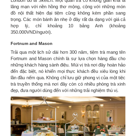
London đó là Sketch. Một quán trà có không gian khá là
lãng mạn với nền hồng thơ mộng, cộng với những món
đồ nội thất hiện đại tiệm cũng không kém phần sang
trọng. Các món bánh ăn nhẹ ở đây rất da dạng với giá cả
hợp lý, chỉ khoảng 10 bảng Anh (khoảng
350.000VND/người).
Fortnum and Mason
Trải qua một lịch sử dài hơn 300 năm, tiệm trà mang tên
Fortnum and Mason chính là sự lựa chọn hàng đầu cho
những khách hàng sành điệu. Mùi vị trà nơi đây hoàn hảo
đến đặc biệt, nó khiến mọi thực khách đều xiêu lòng khi
lần đầu nếm qua. Không chỉ lưu giữ phong vị của một tiệc
trà truyền thống mà nơi đây còn có nhiều phòng trà xinh
đẹp, đưa người dùng đến với những trải nghiệm thú vị.