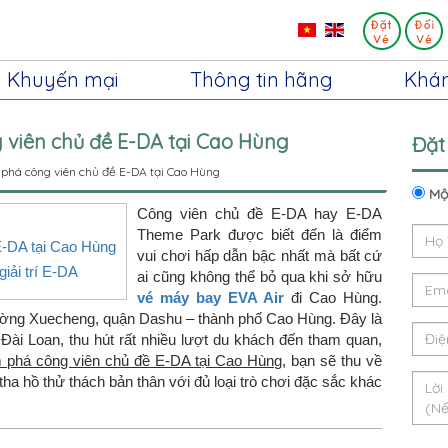
Khuyến mại
Thông tin hãng
Khá
viên chủ đề E-DA tại Cao Hùng
Đặt
há công viên chủ đề E-DA tại Cao Hùng
Một
Công viên chủ đề E-DA hay E-DA
Theme Park được biết đến là điểm
E-DA tại Cao Hùng
vui chơi hấp dẫn bậc nhất mà bất cứ
giải trí E-DA
ai cũng không thể bỏ qua khi sở hữu
vé máy bay EVA Air
đi Cao Hùng.
 đường Xuecheng, quận Dashu – thành phố Cao Hùng. Đây là
Đài Loan, thu hút rất nhiều lượt du khách đến tham quan,
phá công viên chủ đề E-DA tại Cao Hùng
, bạn sẽ thu về
ha hồ thử thách bản thân với đủ loại trò chơi đặc sắc khác