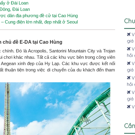
thấy ở Đài Loan
 Đông, Đài Loan
 được dân địa phương đề cử tại Cao Hùng
Chu
 Cung điện lớn nhất, đẹp nhất ở Seoul
V
giá 
n chủ đề E-DA tại Cao Hùng
V
hính. Đó là Acropolis, Santorini Mountain City và Trojan
hồi 
ui chơi khác nhau. Tất cả các khu vực bên trong công viên
Vé
 Aegean xinh đẹp của Hy Lạp. Các khu vực được kết nối
giá 
ất thuận tiện trong việc di chuyển của du khách đến tham
Vé
hồi 
Vé
giá 
Vé
Cần