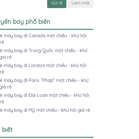
Gửi đi
Làm mới
yến bay phổ biến
é máy bay đi Canada một chiều - khứ hồi
rẻ
é máy bay đi Trung Quốc một chiều - khứ
giá rẻ
 máy bay đi London một chiều - khứ hồi
rẻ
 máy bay đi Paris “Pháp” một chiều - khứ
giá rẻ
 máy bay đi Đài Loan một chiều - khứ hồi
rẻ
 máy bay đi Mỹ một chiều - khứ hồi giá rẻ
 biết