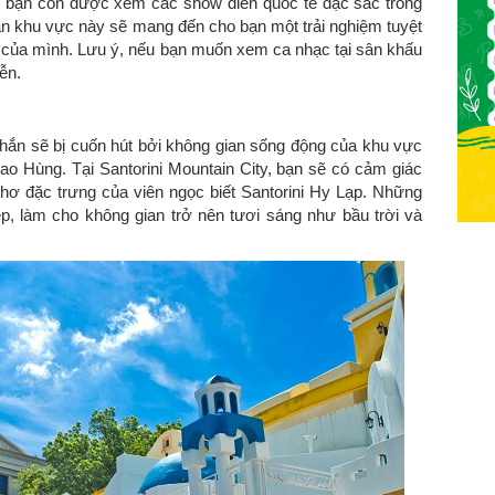
, bạn còn được xem các show diễn quốc tế đặc sắc trong
ắn khu vực này sẽ mang đến cho bạn một trải nghiệm tuyệt
của mình. Lưu ý, nếu bạn muốn xem ca nhạc tại sân khấu
ễn.
ắn sẽ bị cuốn hút bởi không gian sống động của khu vực
ao Hùng. Tại Santorini Mountain City, bạn sẽ có cảm giác
hơ đặc trưng của viên ngọc biết Santorini Hy Lạp. Những
p, làm cho không gian trở nên tươi sáng như bầu trời và