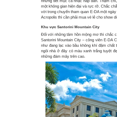
những tiết mục ca nhạc hấp dẫn. Thậm chí
một không gian hiện đại và rực rỡ. Chắc ch
vời trong chuyến tham quan E-DA một ngày 
Acropolis thì cần phải mua vé lẻ cho show di
Khu vực Santorini Mountain City
Đối với những tâm hồn mộng mơ thì chắc ch
Santorini Mountain City – công viên E-DA C
như đang lạc vào bầu không khí đậm chất t
ngôi nhà ở đây có màu xanh trắng tuyệt đẹ
những đám mây trên cao.