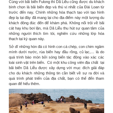
Cùng với bãi biển Fulong thì Dã Liễu cũng được du khách
bình chọn là bãi biển đẹp và thú vị nhất của Đài Loan từ
trước đến nay. Chính những hóa thạch tạo với tạo hình
đẹp lạ tại đây đã mang lại cho địa điểm này một lượng du
khách đông đúc đến để khám phá. Không nổi trội về bãi
cát hay khu bơi lặn, mà Dã Liễu thu hút sự quan tâm của
những người thích tìm tòi, nghiên cứu những lớp hóa
thạch tại kỳ quan này.
Sở dĩ những hòn đá có hình con cá chép, con chim ngâm
mình dưới nước, rùa biển hay đầu rồng, củ lạc,… là do
quá trình bào mòn bởi sóng biển tác động vào xác các
loài sinh vật trên biển. Có một khu công viên địa chất tại
bãi biển Dã Liễu được xây dựng với mục đích giải đáp
cho du khách những thông tin cần biết về sự ra đời và
quá trình phát triển của địa chất, bạn có thể đến tham
quan để hiểu thêm.