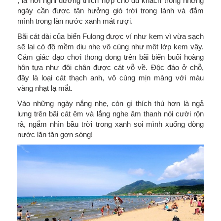
, là nơi nghỉ dưỡng thích hợp cho du khách trong những
ngày cần được tận hưởng gió trời trong lành và đắm
mình trong làn nước xanh mát rượi.
Bãi cát dài của biển Fulong được ví như kem vì vừa sạch
sẽ lại có độ mềm dịu nhẹ vô cùng như một lớp kem vậy.
Cảm giác dạo chơi thong dong trên bãi biển buổi hoàng
hôn tựa như đôi chân được cát vỗ về. Độc đáo ở chỗ,
đây là loại cát thạch anh, vô cùng mịn màng với màu
vàng nhạt lạ mắt.
Vào những ngày nắng nhẹ, còn gì thích thú hơn là ngả
lưng trên bãi cát êm và lắng nghe âm thanh nói cười rộn
rã, ngắm nhìn bầu trời trong xanh soi mình xuống dòng
nước lăn tăn gợn sóng!