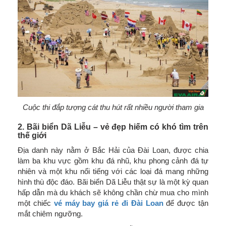
Cuộc thi đắp tượng cát thu hút rất nhiều người tham gia
2. Bãi biển Dã Liễu – vẻ đẹp hiếm có khó tìm trên
thế giới
Địa danh này nằm ở Bắc Hải của Đài Loan, được chia
làm ba khu vực gồm khu đá nhũ, khu phong cảnh đá tự
nhiên và một khu nổi tiếng với các loại đá mang những
hình thù độc đáo. Bãi biển Dã Liễu thật sự là một kỳ quan
hấp dẫn mà du khách sẽ không chần chừ mua cho mình
một chiếc
vé máy bay giá rẻ đi Đài Loan
để được tận
mắt chiêm ngưỡng.