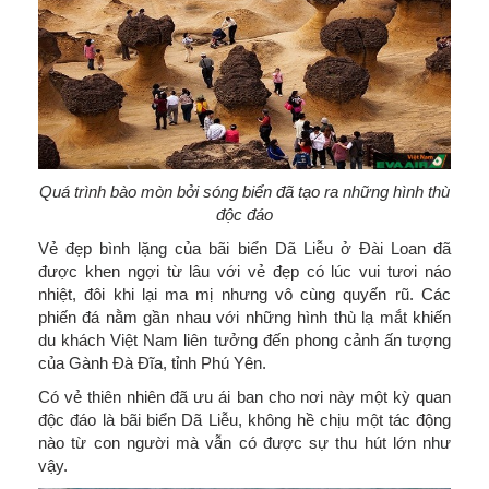
Quá trình bào mòn bởi sóng biển đã tạo ra những hình thù
độc đáo
Vẻ đẹp bình lặng của bãi biển Dã Liễu ở Đài Loan đã
được khen ngợi từ lâu với vẻ đẹp có lúc vui tươi náo
nhiệt, đôi khi lại ma mị nhưng vô cùng quyến rũ. Các
phiến đá nằm gần nhau với những hình thù lạ mắt khiến
du khách Việt Nam liên tưởng đến phong cảnh ấn tượng
của Gành Đà Đĩa, tỉnh Phú Yên.
Có vẻ thiên nhiên đã ưu ái ban cho nơi này một kỳ quan
độc đáo là bãi biển Dã Liễu, không hề chịu một tác động
nào từ con người mà vẫn có được sự thu hút lớn như
vậy.