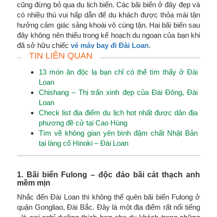
cũng đừng bỏ qua du lịch biển. Các bãi biển ở đây đẹp và
có nhiều thú vui hấp dẫn để du khách được thỏa mái tận
hưởng cảm giác sảng khoái vô cùng tận. Hai bãi biển sau
đây không nên thiếu trong kế hoạch du ngoạn của bạn khi
đã sở hữu chiếc
vé máy bay đi Đài Loan
.
TIN LIÊN QUAN
13 món ăn độc lạ bạn chỉ có thể tìm thấy ở Đài
Loan
Chishang – Thị trấn xinh đẹp của Đài Đông, Đài
Loan
Check list địa điểm du lịch hot nhất được dân địa
phương đề cử tại Cao Hùng
Tìm về không gian yên bình đậm chất Nhật Bản
tại làng cổ Hinoki – Đài Loan
1. Bãi biển Fulong – độc đáo bãi cát thạch anh
mềm mịn
Nhắc đến Đài Loan thì không thể quên bãi biển Fulong ở
quận Gongliao, Đài Bắc. Đây là một địa điểm rất nổi tiếng