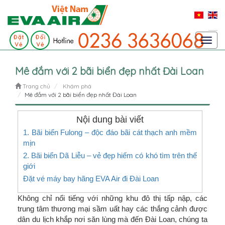
Toggl
navig
Mê đắm với 2 bãi biển đẹp nhất Đài Loan
Trang chủ
Khám phá
Mê đắm với 2 bãi biển đẹp nhất Đài Loan
Nội dung bài viết
1. Bãi biển Fulong – độc đáo bãi cát thạch anh mềm
mịn
2. Bãi biển Dã Liễu – vẻ đẹp hiếm có khó tìm trên thế
giới
Đặt vé máy bay hãng EVA Air đi Đài Loan
Không chỉ nổi tiếng với những khu đô thị tấp nập, các
trung tâm thương mại sầm uất hay các thắng cảnh được
dân du lịch khắp nơi săn lùng mà đến Đài Loan, chúng ta