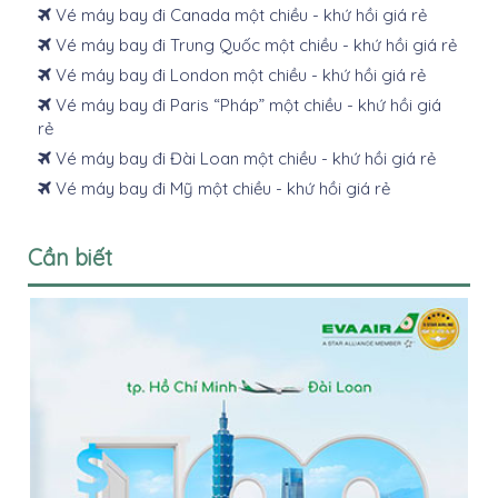
Vé máy bay đi Canada một chiều - khứ hồi giá rẻ
Vé máy bay đi Trung Quốc một chiều - khứ hồi giá rẻ
Vé máy bay đi London một chiều - khứ hồi giá rẻ
Vé máy bay đi Paris “Pháp” một chiều - khứ hồi giá
rẻ
Vé máy bay đi Đài Loan một chiều - khứ hồi giá rẻ
Vé máy bay đi Mỹ một chiều - khứ hồi giá rẻ
Cần biết