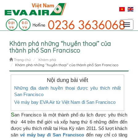
Toggl
navig
Khám phá những “huyền thoại” của
thành phố San Francisco
Trang chủ
Khám phá
Khám phá những “huyền thoại” của thành phố San Francisco
Nội dung bài viết
Những địa danh huyền thoại được yêu thích nhất
San Francisco
Vé máy bay EVA Air từ Việt Nam đi San Francisco
S
an Francisco là một thành phố du lịch được yêu thích
thứ 44 trên thế giới và xếp hạng thứ 6 những điểm đến
được yêu thích nhất tại Hoa Kỳ năm 2011. Số lượt khách
săn
vé máy bay đi San Francisco
đến nay chỉ có tăng