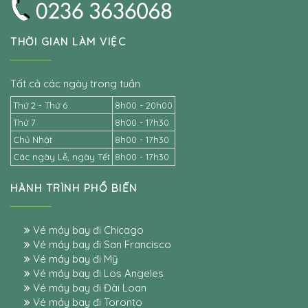
THỜI GIAN LÀM VIỆC
Tất cả các ngày trong tuần
Thứ 2 - Thứ 6
8h00 - 20h00
Thứ 7
8h00 - 17h30
Chủ Nhật
8h00 - 17h30
Các ngày Lễ, ngày Tết
8h00 - 17h30
HÀNH TRÌNH PHỔ BIẾN
Vé máy bay đi Chicago
Vé máy bay đi San Francisco
Vé máy bay đi Mỹ
Vé máy bay đi Los Angeles
Vé máy bay đi Đài Loan
Vé máy bay đi Toronto