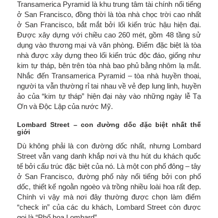
Transamerica Pyramid là khu trung tâm tài chính nổi tiếng
ở San Francisco, đồng thời là tòa nhà chọc trời cao nhất
ở San Francisco, bắt mắt bởi lối kiến trúc hậu hiện đại.
Được xây dựng với chiều cao 260 mét, gồm 48 tầng sử
dụng vào thương mại và văn phòng. Điểm đặc biệt là tòa
nhà được xây dựng theo lối kiến trúc độc đáo, giống như
kim tự tháp, bên trên tòa nhà bao phủ bằng nhôm lạ mắt.
Nhắc đến Transamerica Pyramid – tòa nhà huyền thoại,
người ta vẫn thường rỉ tai nhau về vẻ đẹp lung linh, huyền
ảo của “kim tự tháp” hiện đại này vào những ngày lễ Tạ
Ơn và Độc Lập của nước Mỹ.
Lombard Street – con đường dốc đặc biệt nhất thế
giới
Dù không phải là con đường dốc nhất, nhưng Lombard
Street vẫn vang danh khắp nơi và thu hút du khách quốc
tế bởi cấu trúc đặc biệt của nó. Là một con phố đông – tây
ở San Francisco, đường phố này nổi tiếng bởi con phố
dốc, thiết kế ngoằn ngoèo và trồng nhiều loài hoa rất đẹp.
Chính vì vậy mà nơi đây thường được chọn làm điểm
“check in” của các du khách, Lombard Street còn được
gọi là “Phố hoa Lombard”